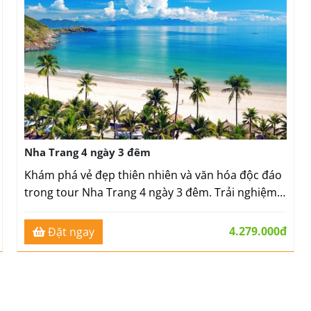
Nha Trang 4 ngày 3 đêm
Khám phá vẻ đẹp thiên nhiên và văn hóa độc đáo
trong tour Nha Trang 4 ngày 3 đêm. Trải nghiệm
thư giãn bên gia đình và bạn bè với những hoạt
động thú vị.
4.279.000đ
Đặt ngay