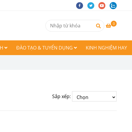
0
CH
ĐÀO TẠO & TUYỂN DỤNG
KINH NGHIỆM HAY
Sắp xếp: