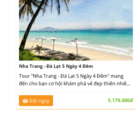
Nha Trang - Đà Lạt 5 Ngày 4 Đêm
Tour "Nha Trang - Đà Lạt 5 Ngày 4 Đêm" mang
đến cho bạn cơ hội khám phá vẻ đẹp thiên nhiên,
văn hóa độc đáo và thưởng thức ẩm thực đặc sắc
của hai thành phố nổi tiếng Việt Nam.
5.179.000đ
Đặt ngay