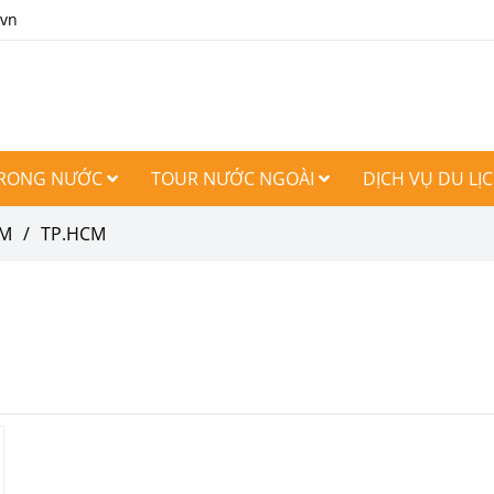
.vn
TRONG NƯỚC
TOUR NƯỚC NGOÀI
DỊCH VỤ DU LỊ
AM
/
TP.HCM