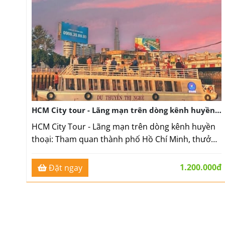
HCM City tour - Lãng mạn trên dòng kênh huyền
thoại cùng với Ohana Eco Tours
HCM City Tour - Lãng mạn trên dòng kênh huyền
thoại: Tham quan thành phố Hồ Chí Minh, thưởng
thức bữa tối lãng mạn trên tàu xuôi
theo dòng Kênh Nhiêu Lộc. Liên hệ: Ohana Eco
1.200.000đ
Đặt ngay
Tours - 0903 31 87 31.