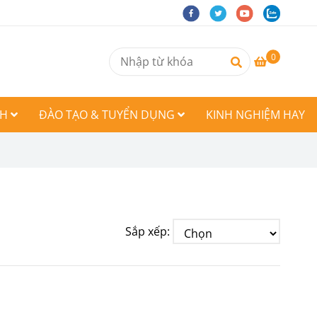
0
CH
ĐÀO TẠO & TUYỂN DỤNG
KINH NGHIỆM HAY
Sắp xếp: