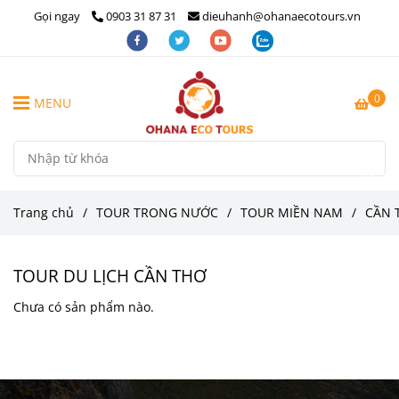
Gọi ngay
0903 31 87 31
dieuhanh@ohanaecotours.vn
0
MENU
Trang chủ
/
TOUR TRONG NƯỚC
/
TOUR MIỀN NAM
/
CẦN 
TOUR DU LỊCH CẦN THƠ
Chưa có sản phẩm nào.