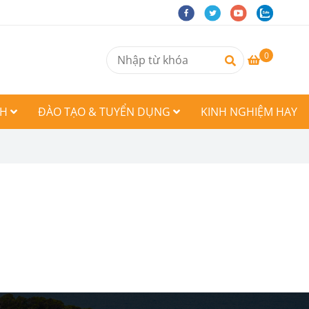
0
CH
ĐÀO TẠO & TUYỂN DỤNG
KINH NGHIỆM HAY