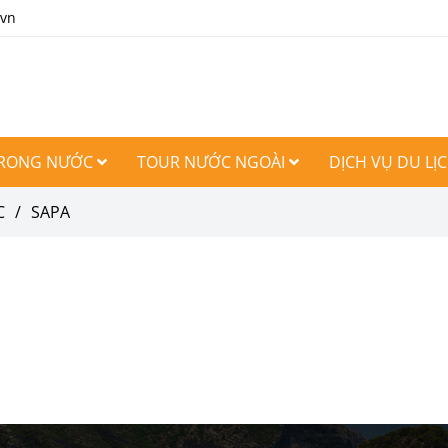
.vn
TRONG NƯỚC
TOUR NƯỚC NGOÀI
DỊCH VỤ DU LỊ
C
/
SAPA