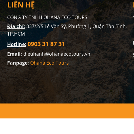
LIÊN HỆ
CÔNG TY TNHH OHANA ECO TOURS
Địa chỉ:
337/2/5 Lê Văn Sỹ, Phường 1, Quận Tân Bình,
TP.HCM
0903 31 87 31
Hotline:
Email:
dieuhanh@ohanaecotours.vn
Fanpage:
Ohana Eco Tours