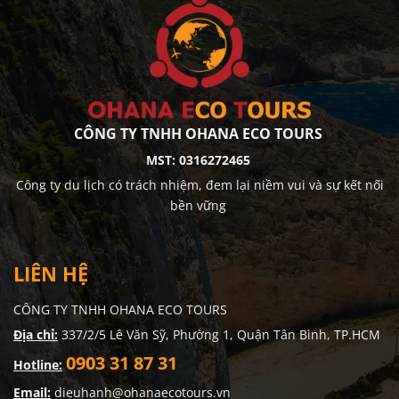
Ngoài ra, các hoạt động thú vị như tham quan vườn chim
hay check-in tại cầu gỗ săn mây ở Đồi chè Cầu Đất cũng
sẽ khiến chuyến đi thêm phần hấp dẫn.
CÔNG TY TNHH OHANA ECO TOURS
MST: 0316272465
Công ty du lịch có trách nhiệm, đem lại niềm vui và sự kết nối
bền vững
LIÊN HỆ
CÔNG TY TNHH OHANA ECO TOURS
Địa chỉ:
337/2/5 Lê Văn Sỹ, Phường 1, Quận Tân Bình, TP.HCM
0903 31 87 31
Hotline:
Lịch Trình Chi Tiết Hấp Dẫn
Email:
dieuhanh@ohanaecotours.vn