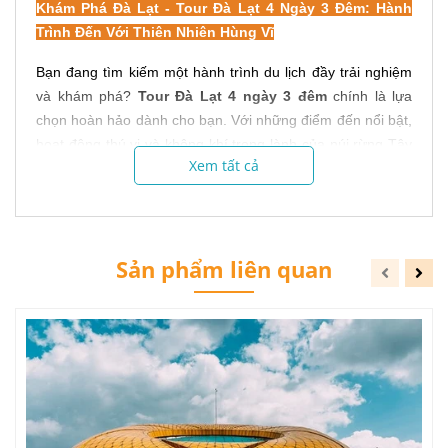
Khám Phá Đà Lạt - Tour Đà Lạt 4 Ngày 3 Đêm: Hành
Trình Đến Với Thiên Nhiên Hùng Vĩ
Bạn đang tìm kiếm một hành trình du lịch đầy trải nghiệm
và khám phá?
Tour Đà Lạt 4 ngày 3 đêm
chính là lựa
chọn hoàn hảo dành cho bạn. Với những điểm đến nổi bật,
hoạt động thú vị và không khí trong lành của núi rừng Tây
Xem tất cả
Nguyên, chuyến đi này sẽ mang đến cho bạn những kỷ
niệm khó quên.
Điểm Nổi Bật Của Chương Trình Tour
Sản phẩm liên quan
Tour Đà Lạt không chỉ đơn thuần là một chuyến đi, mà còn
là cơ hội để bạn hòa mình vào vẻ đẹp thiên nhiên và văn
hóa độc đáo của vùng đất cao nguyên. Bạn sẽ được tham
quan các địa điểm nổi tiếng như Thác Bobla hùng vĩ,
Langbiang Land với các trò chơi giải trí hấp dẫn, hay chiêm
bái chùa Linh Phước linh thiêng. Mỗi ngày trong hành trình
đều được thiết kế tỉ mỉ để mang lại cho bạn những trải
nghiệm phong phú nhất.