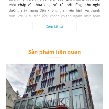
Phật Pháp và Chùa Ông Núi rất nổi tiếng. Khu nghỉ
dưỡng này mang đến không gian yên bình và thanh
tịnh. Với vị trí trên đồi, khách có thể ngắm nhìn toàn
cảnh biển cả và thư giãn trong không khí trong lành.
Xem tất cả
Sản phẩm liên quan
Ohana Village Quy Nhơn cam kết mang đến cho khách
hàng trải nghiệm chất lượng cao với dịch vụ chuyên
nghiệp và thân thiện. Chúng tôi luôn đảm bảo rằng mọi
yêu cầu của khách hàng sẽ được đáp ứng và mang lại