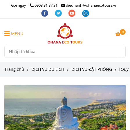
Gọi ngay
0903 31 87 31
dieuhanh@ohanaecotours.vn
0
MENU
Trang chủ
/
DỊCH VỤ DU LỊCH
/
DỊCH VỤ ĐẶT PHÒNG
/
[Quy 